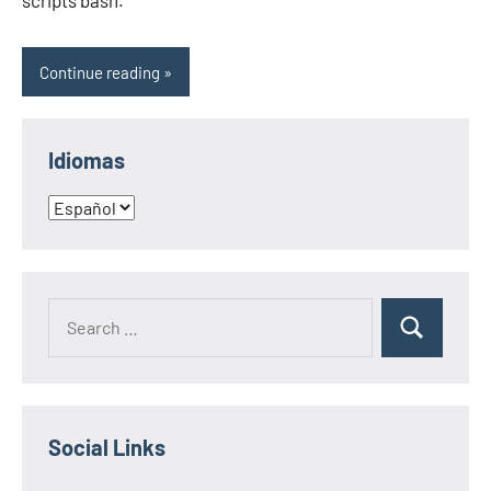
scripts bash.
Continue reading
Idiomas
Idiomas
Search
Search
for:
Social Links