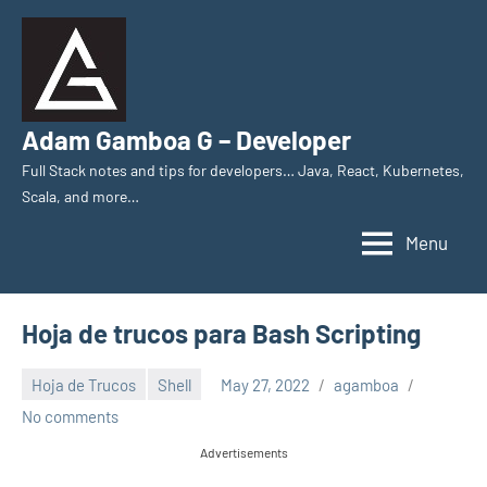
Skip
to
content
Adam Gamboa G – Developer
Full Stack notes and tips for developers… Java, React, Kubernetes,
Scala, and more…
Menu
Hoja de trucos para Bash Scripting
Hoja de Trucos
Shell
May 27, 2022
agamboa
No comments
Advertisements