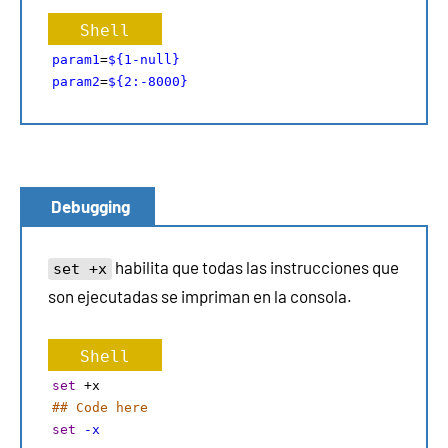
Shell
param1
=
${1-null}
param2
=
${2:-8000}
Debugging
habilita que todas las instrucciones que
set +x
son ejecutadas se impriman en la consola.
Shell
set
+
x 
## Code here 
set
-x