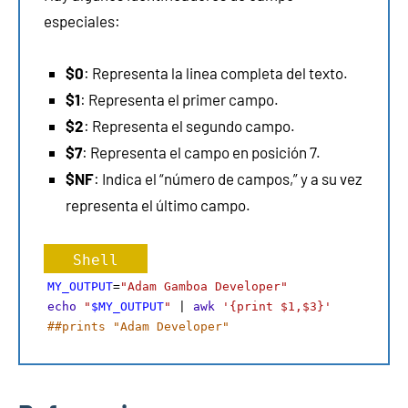
especiales:
$0
: Representa la linea completa del texto.
$1
: Representa el primer campo.
$2
: Representa el segundo campo.
$7
: Representa el campo en posición 7.
$NF
: Indica el “número de campos,” y a su vez
representa el último campo.
Shell
MY_OUTPUT
=
"Adam
Gamboa Developer"
echo
"
$MY_OUTPUT
"
 | 
awk
'{print $1,$3}'
##prints "Adam Developer"