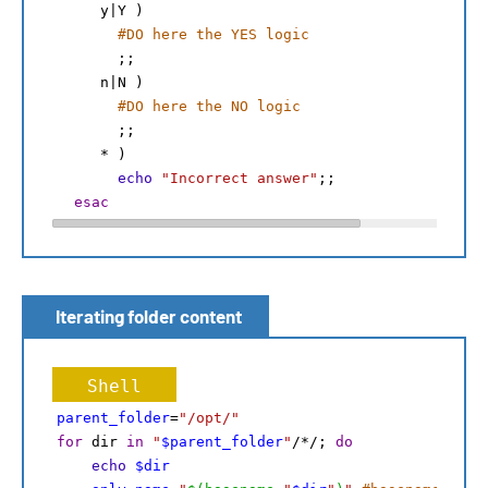
     y|Y ) 
#DO here the YES logic
       ;;
     n|N ) 
#DO here the NO logic
       ;;
     * ) 
echo
"Incorrect answer"
;;
esac
Iterating folder content
Shell
parent_folder
=
"/opt/"
for
 dir 
in
"
$parent_folder
"
/*/; 
do
echo
$dir