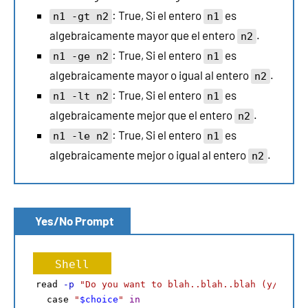
: True, Si el entero
es
n1 -gt n2
n1
algebraicamente mayor que el entero
.
n2
: True, Si el entero
es
n1 -ge n2
n1
algebraicamente mayor o igual al entero
.
n2
: True, Si el entero
es
n1 -lt n2
n1
algebraicamente mejor que el entero
.
n2
: True, Si el entero
es
n1 -le n2
n1
algebraicamente mejor o igual al entero
.
n2
Yes/No Prompt
Shell
read 
-p
"Do you want to blah..blah..blah (y/n)?"
 
  case 
"
$choice
"
in