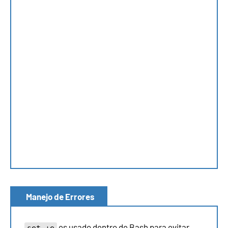
Manejo de Errores
es usado dentro de Bash para evitar
set +e