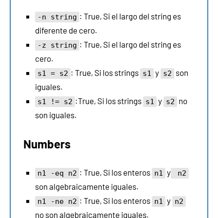
: True, Si el largo del string es
-n string
diferente de cero.
: True, Si el largo del string es
-z string
cero.
: True, Si los strings
y
son
s1 = s2
s1
s2
iguales.
:True, Si los strings
y
no
s1 != s2
s1
s2
son iguales.
Numbers
: True, Si los enteros
y
n1 -eq n2
n1
n2
son algebraicamente iguales.
: True, Si los enteros
y
n1 -ne n2
n1
n2
no son algebraicamente iguales.