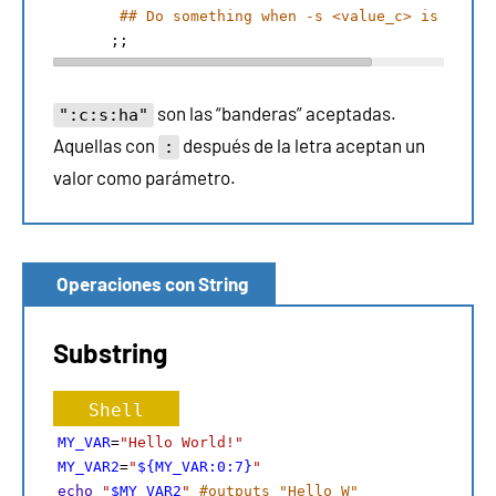
## Do something when -s <value_c> is indic
      ;;  
son las “banderas” aceptadas.
":c:s:ha"
Aquellas con
después de la letra aceptan un
:
valor como parámetro.
Operaciones con String
Substring
Shell
MY_VAR
=
"Hello World!"
MY_VAR2
=
"
${MY_VAR:0:7}
"
echo
"
$MY_VAR2
"
#outputs "Hello W"