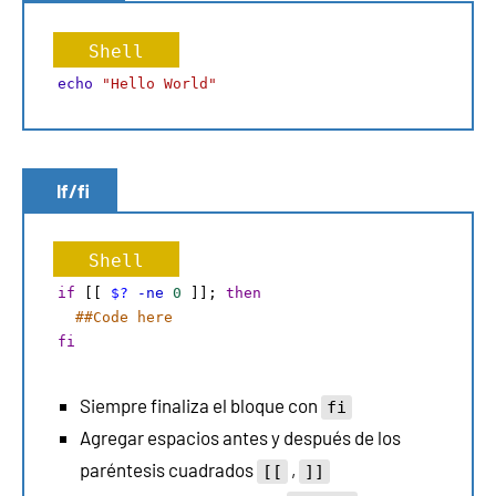
Shell
echo
"Hello World"
If/fi
Shell
if
 [[ 
$?
-ne
0
 ]]; 
then
##Code here
fi
Siempre finaliza el bloque con
fi
Agregar espacios antes y después de los
paréntesis cuadrados
,
[[
]]