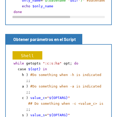
only_name
=
"
$(basename 
"
$dir
"
)
"
#basename remo
echo
$only_name
done
Obtener parámetros en el Script
Shell
while
 getopts 
":c:s:ha"
 opt; 
do
  case 
${opt}
in
    h ) 
#Do something when -h is indicated
      ;;
    a ) 
#Do something when -a is indicated 
      ;;
    c ) 
value_c
=
"
${OPTARG}
"
## Do something when -c <value_c> is indic
      ;; 
    s ) 
value_s
=
"
${OPTARG}
"