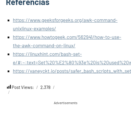
Referencias
https://www.geeksforgeeks.org/awk-command-
unixlinux-examples/
https://www.howtogeek.com/562941/how-to-use-
the-awk-command-on-linux/
https://linuxhint.com/bash-set-
e/#:~:text=Set%20%E2%80%93e%20is%20used%20wit
https://vaneyckt.io/posts/safer_bash_scripts_with_set
Post Views:
2,378
Advertisements