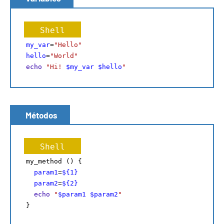
Shell
my_var
=
"Hello"
hello
=
"World"
echo
"Hi! 
$my_var
$hello
"
Métodos
Shell
my_method () {
param1
=
${1}
param2
=
${2}
echo
"
$param1
$param2
"
}