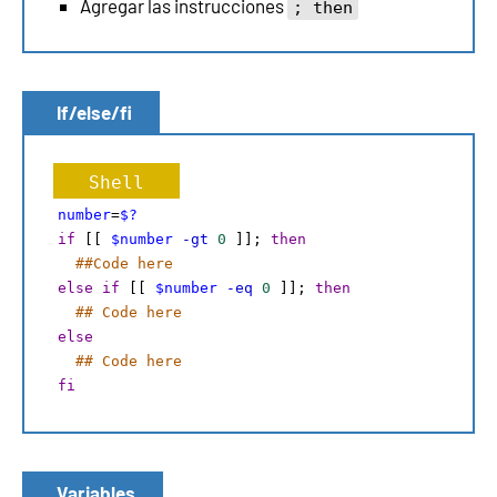
Agregar las instrucciones
; then
If/else/fi
Shell
number
=
$?
if
 [[ 
$number
-gt
0
 ]]; 
then
##Code here
else
if
 [[ 
$number
-eq
0
 ]]; 
then
## Code here
else
## Code here
fi
Variables