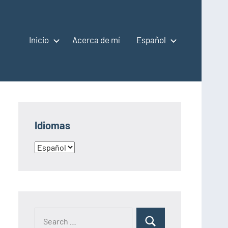
Inicio
Acerca de mí
Español
Idiomas
Idiomas
Search
Search