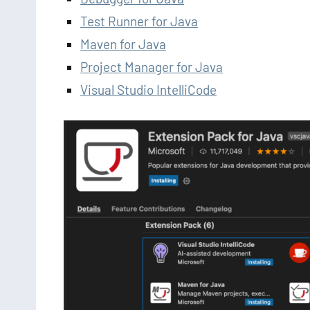
Test Runner for Java
Maven for Java
Project Manager for Java
Visual Studio IntelliCode