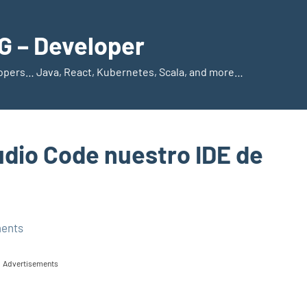
 – Developer
elopers… Java, React, Kubernetes, Scala, and more…
udio Code nuestro IDE de
ents
Advertisements