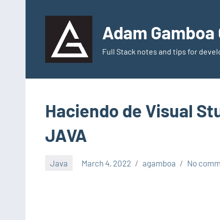
Skip
to
Adam Gamboa G
content
Full Stack notes and tips for dev
Haciendo de Visual St
JAVA
Java
March 4, 2022
agamboa
No comm