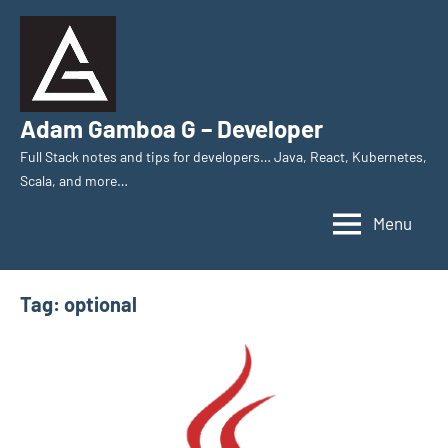
Skip
to
content
Adam Gamboa G – Developer
Full Stack notes and tips for developers… Java, React, Kubernetes,
Scala, and more…
Menu
Tag:
optional