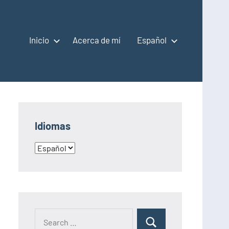
Inicio
Acerca de mí
Español
Idiomas
Idiomas
Search
Search