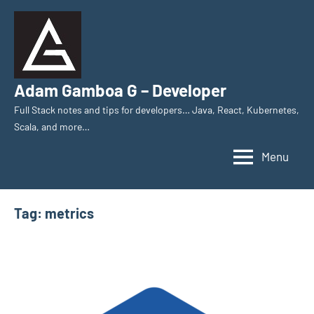
Skip
to
content
Adam Gamboa G – Developer
Full Stack notes and tips for developers… Java, React, Kubernetes,
Scala, and more…
Menu
Tag:
metrics