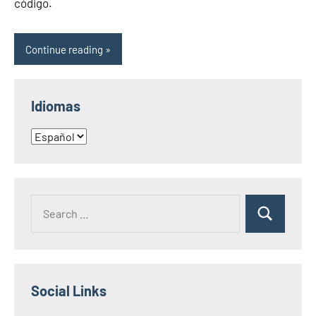
código.
Continue reading
Idiomas
Idiomas
Search
Search
for:
Social Links